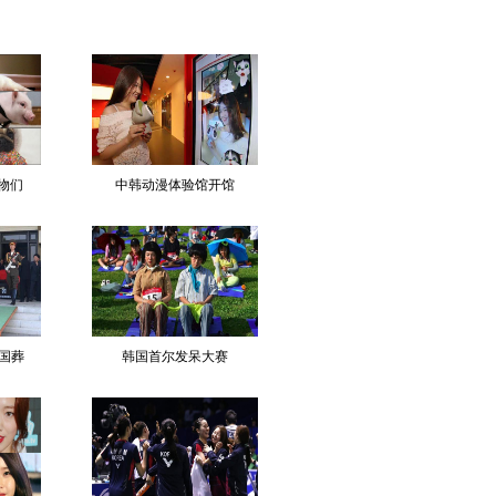
物们
中韩动漫体验馆开馆
国葬
韩国首尔发呆大赛