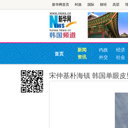
新华网首页
时政
国际
财经
高层
新闻
内政
经济
首页
资讯
外交
社会
宋仲基朴海镇 韩国单眼