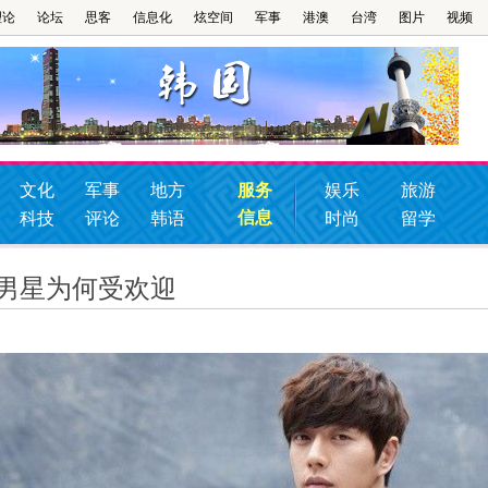
理论
论坛
思客
信息化
炫空间
军事
港澳
台湾
图片
视频
文化
军事
地方
服务
娱乐
旅游
信息
科技
评论
韩语
时尚
留学
皮男星为何受欢迎