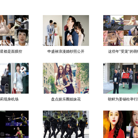
星都是面膜控
申盛禄浪漫婚纱照公开
这些年"受宠"的萌
莉现身机场
盘点娱乐圈姐妹花
朝鲜为姜锡柱举行