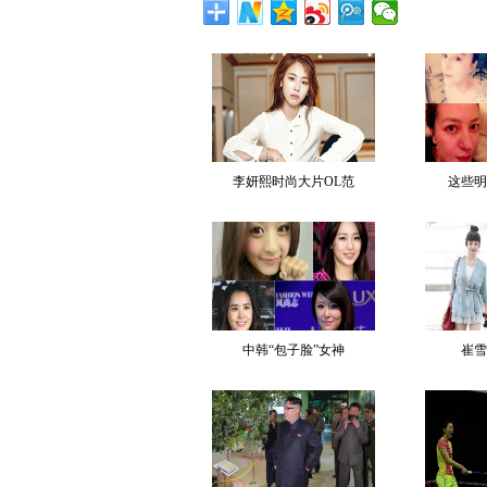
李妍熙时尚大片OL范
这些明
中韩“包子脸”女神
崔雪