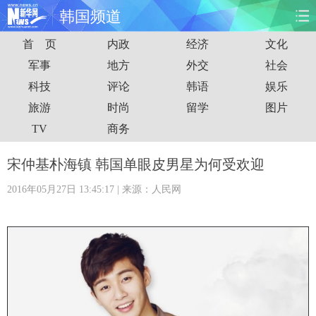
韩国频道
首 页
内政
经济
文化
首页
时政
国际
财经
军事
地方
外交
社会
科技
评论
韩语
娱乐
娱乐
体育
人事
教育
旅游
时尚
留学
图片
时尚
思客
地方
法治
TV
商务
港澳
台湾
华人
汽车
宋仲基朴海镇 韩国单眼皮男星为何受欢迎
2016年05月27日 13:45:17
| 来源：人民网
科技
能源
房产
公司
图片
视频
彩票
食品
旅游
健康
信息化
数据
金融
公益
军事
无人机