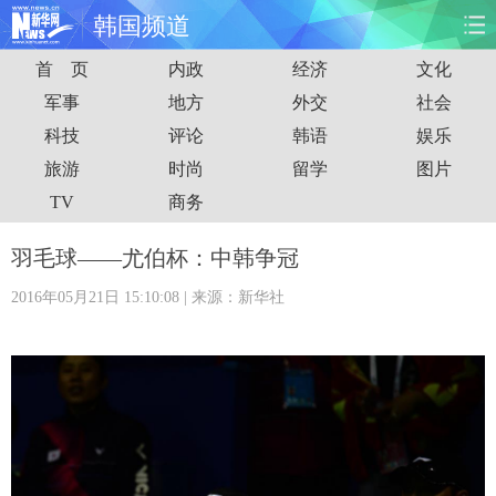
韩国频道
首 页
内政
经济
文化
首页
时政
国际
财经
军事
地方
外交
社会
科技
评论
韩语
娱乐
娱乐
体育
人事
教育
旅游
时尚
留学
图片
时尚
思客
地方
法治
TV
商务
港澳
台湾
华人
汽车
羽毛球——尤伯杯：中韩争冠
2016年05月21日 15:10:08
| 来源：新华社
科技
能源
房产
公司
图片
视频
彩票
食品
旅游
健康
信息化
数据
金融
公益
军事
无人机