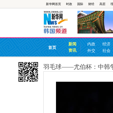
新华网首页
时政
国际
财经
高层
新闻
内政
经济
首页
资讯
外交
社会
羽毛球——尤伯杯：中韩