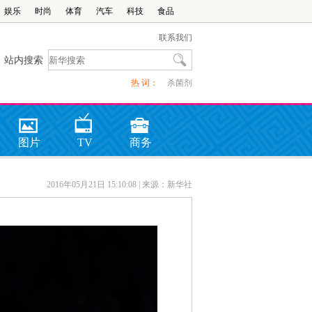
娱乐
时尚
体育
汽车
科技
食品
联系我们
站内搜索
热 词：
杀菌剂
图片
TV
商务
2016年05月21日 15:10:08
| 来源：新华社