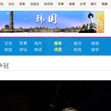
理论
论坛
思客
信息化
炫空间
军事
港澳
台湾
图片
视频
文化
军事
地方
服务
娱乐
旅游
信息
科技
评论
韩语
时尚
留学
争冠