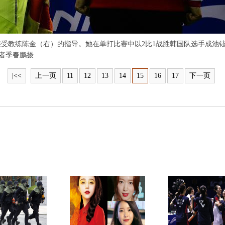
受教练陈金（右）的指导。她在单打比赛中以2比1战胜韩国队选手成池铉
者季春鹏摄
|<<
上一页
11
12
13
14
15
16
17
下一页