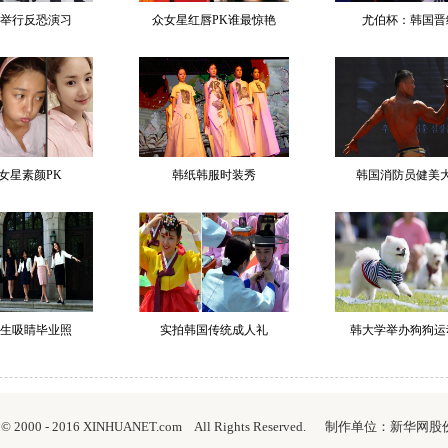
举行反恐演习
众女星红唇PK谁最惊艳
尤伯杯：韩国晋
女星素颜PK
韩纸韩服时装秀
韩国消防员健美
生吸睛毕业照
实拍韩国传统成人礼
韩大学举办狗狗运
ht © 2000 - 2016 XINHUANET.com All Rights Reserved. 制作单位：新