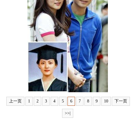
富媒体
摄影
新华广播
新华电视中文
新华电视英文
返回PC
上一页
1
2
3
4
5
6
7
8
9
10
下一页
>>|