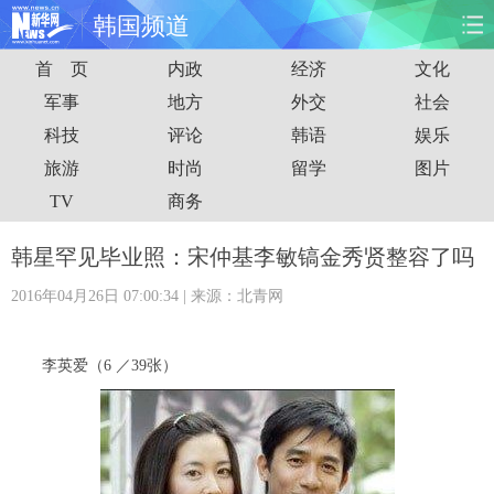
韩国频道
首 页
内政
经济
文化
首页
时政
国际
财经
军事
地方
外交
社会
科技
评论
韩语
娱乐
娱乐
体育
人事
教育
旅游
时尚
留学
图片
时尚
思客
地方
法治
TV
商务
港澳
台湾
华人
汽车
韩星罕见毕业照：宋仲基李敏镐金秀贤整容了吗
2016年04月26日 07:00:34
| 来源：北青网
科技
能源
房产
公司
图片
视频
彩票
食品
李英爱（6 ／39张）
旅游
健康
信息化
数据
金融
公益
军事
无人机