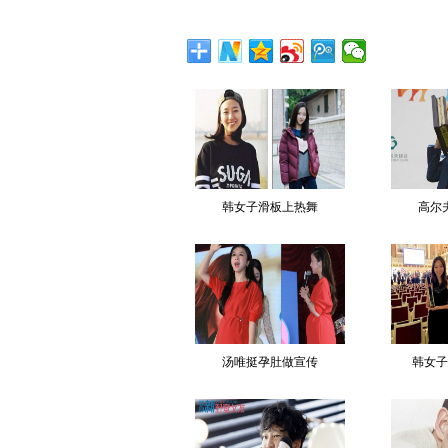
韩女子滑板上热舞
高尔
汤唯挺孕肚做宣传
韩女子