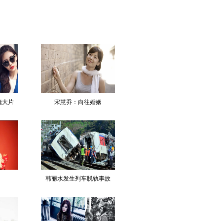
镜大片
宋慧乔：向往婚姻
韩丽水发生列车脱轨事故