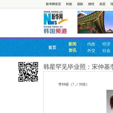
新华网首页
时政
国际
财经
高层
新闻
内政
经济
首页
资讯
外交
社会
韩星罕见毕业照：宋仲基
李钟硕（7 ／39张）