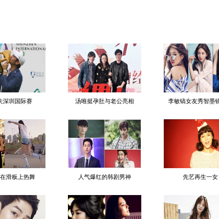
夫深圳国际赛
汤唯挺孕肚与老公亮相
李敏镐女友秀智墨
在滑板上热舞
人气爆红的韩剧男神
先艺再生一女