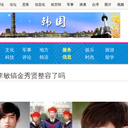
理论
论坛
思客
信息化
炫空间
军事
港澳
台湾
图片
视频
文化
军事
地方
服务
娱乐
旅游
信息
科技
评论
韩语
时尚
留学
李敏镐金秀贤整容了吗