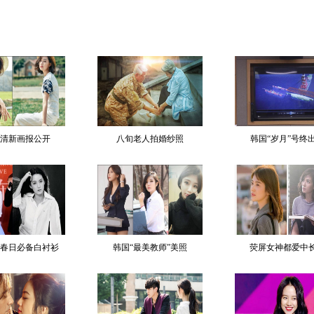
清新画报公开
八旬老人拍婚纱照
韩国“岁月”号终
春日必备白衬衫
韩国“最美教师”美照
荧屏女神都爱中