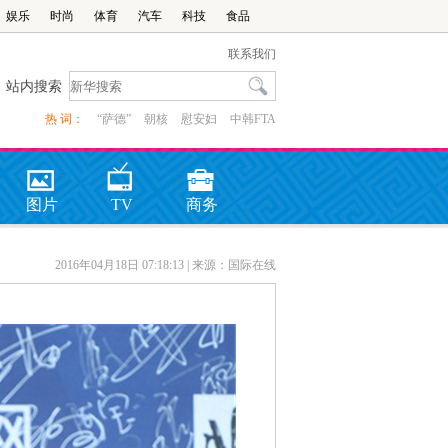
娱乐
时尚
体育
汽车
科技
食品
联系我们
站内搜索
热 词：
“萨德”
朝核
慰安妇
中韩FTA
图片
TV
商务
2016年04月18日 07:18:13
| 来源：国际在线