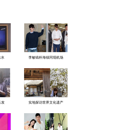
出水
李敏镐朴海镇同现机场
长发
实地探访世界文化遗产