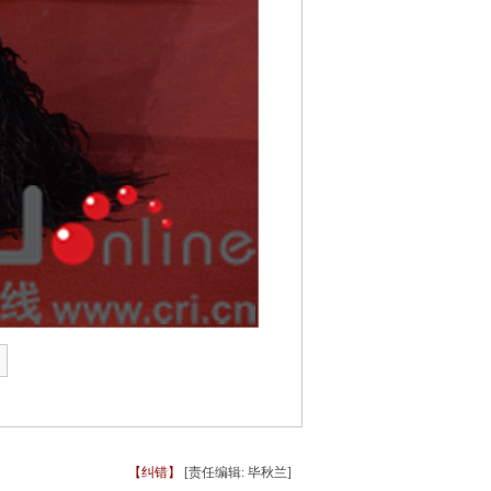
【纠错】
[责任编辑: 毕秋兰]