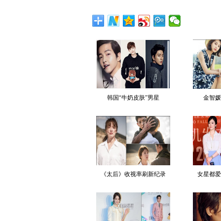
韩国“牛奶皮肤”男星
金智媛
《太后》收视率刷新纪录
女星都爱