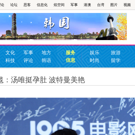
理论
论坛
思客
信息化
炫空间
军事
港澳
台湾
图片
视频
文化
军事
地方
服务
娱乐
旅游
信息
科技
评论
韩语
时尚
留学
毯：汤唯挺孕肚 波特曼美艳