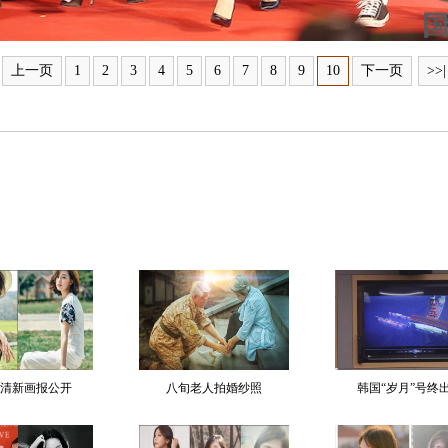
上一页
1
2
3
4
5
6
7
8
9
10
下一页
>>|
清新画报公开
八旬老人拍婚纱照
韩国“岁月”号终