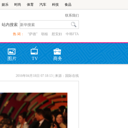
娱乐
时尚
体育
汽车
科技
食品
联系我们
站内搜索
热 词：
“萨德”
朝核
慰安妇
中韩FTA
图片
TV
商务
2016年04月18日 07:18:13
| 来源：国际在线