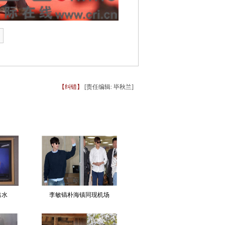
【纠错】
[责任编辑: 毕秋兰]
出水
李敏镐朴海镇同现机场