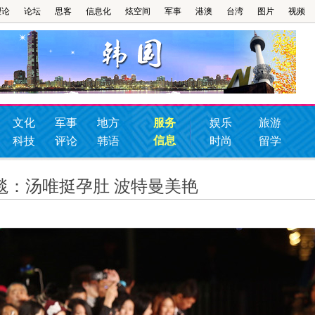
理论
论坛
思客
信息化
炫空间
军事
港澳
台湾
图片
视频
文化
军事
地方
服务
娱乐
旅游
信息
科技
评论
韩语
时尚
留学
毯：汤唯挺孕肚 波特曼美艳