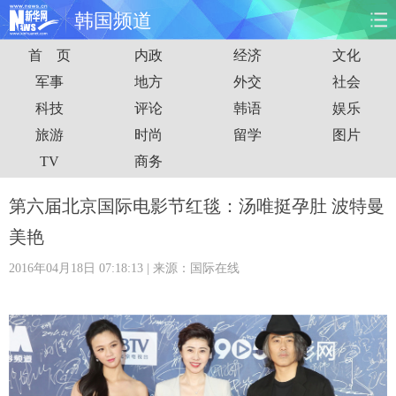
韩国频道
首 页
内政
经济
文化
首页
时政
国际
财经
军事
地方
外交
社会
科技
评论
韩语
娱乐
娱乐
体育
人事
教育
旅游
时尚
留学
图片
时尚
思客
地方
法治
TV
商务
港澳
台湾
华人
汽车
第六届北京国际电影节红毯：汤唯挺孕肚 波特曼
美艳
科技
能源
房产
公司
2016年04月18日 07:18:13
| 来源：国际在线
图片
视频
彩票
食品
旅游
健康
信息化
数据
金融
公益
军事
无人机