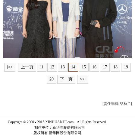
富媒体
摄影
新华广播
新华电视中文
新华电视英文
返回PC
|<<
上一页
11
12
13
14
15
16
17
18
19
20
下一页
>>|
[责任编辑: 毕秋兰]
Copyright © 2000 - 2015 XINHUANET.com All Rights Reserved.
制作单位：新华网股份有限公司
版权所有 新华网股份有限公司