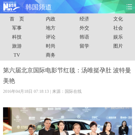
韩国频道
首 页
内政
经济
文化
首页
时政
国际
财经
军事
地方
外交
社会
科技
评论
韩语
娱乐
娱乐
体育
人事
教育
旅游
时尚
留学
图片
时尚
思客
地方
法治
TV
商务
港澳
台湾
华人
汽车
第六届北京国际电影节红毯：汤唯挺孕肚 波特曼
美艳
科技
能源
房产
公司
2016年04月18日 07:18:13
| 来源：国际在线
图片
视频
彩票
食品
旅游
健康
信息化
数据
金融
公益
军事
无人机