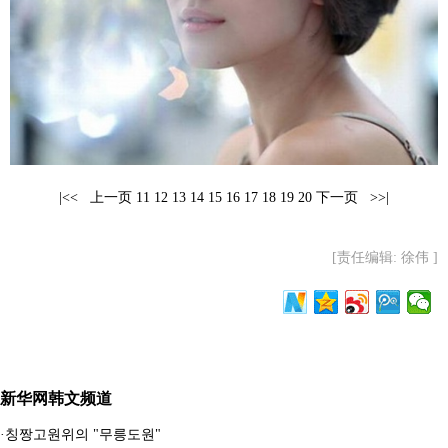
富媒体
摄影
新华广播
新华电视中文
新华电视英文
返回PC
|<<
上一页
11
12
13
14
15
16
17
18
19
20
下一页
>>|
[责任编辑: 徐伟 ]
新华网韩文频道
·
칭짱고원위의 "무릉도원"