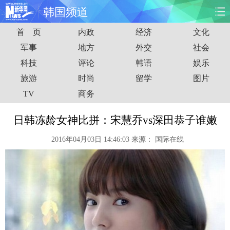
韩国频道
首 页
内政
经济
文化
首页
时政
国际
财经
军事
地方
外交
社会
科技
评论
韩语
娱乐
娱乐
体育
人事
教育
旅游
时尚
留学
图片
时尚
思客
地方
法治
TV
商务
港澳
台湾
华人
汽车
日韩冻龄女神比拼：宋慧乔vs深田恭子谁嫩
2016年04月03日 14:46:03
来源：
国际在线
科技
能源
房产
公司
图片
视频
彩票
食品
旅游
健康
信息化
数据
金融
公益
军事
无人机