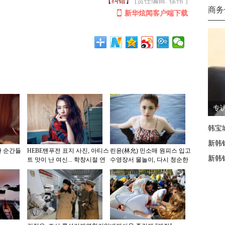
【纠错】
[责任编辑: 徐伟 ]
商务
新华炫闻客户端下载
专
韩宝
新韩
한 순간들
HEBE톈푸전 표지 사진, 아티스
린윤(林允) 민소매 원피스 입고
新韩
트 맛이 난 여신... 학창시절 연
수영장서 물놀이, 다시 청순한
상케
미인어로