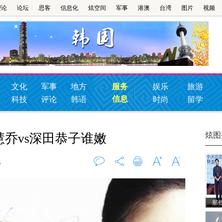
理论
论坛
思客
信息化
炫空间
军事
港澳
台湾
图片
视频
文化
军事
地方
服务
娱乐
旅游
信息
科技
评论
韩语
时尚
留学
炫图
乔vs深田恭子谁嫩
线
评论
0
打印
字大
字小
那