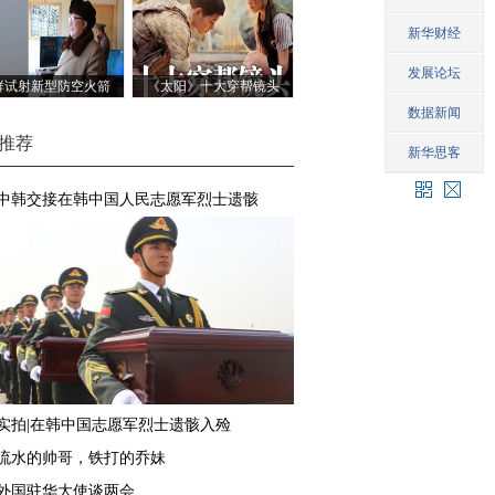
鲜试射新型防空火箭
《太阳》十大穿帮镜头
推荐
中韩交接在韩中国人民志愿军烈士遗骸
实拍|在韩中国志愿军烈士遗骸入殓
流水的帅哥，铁打的乔妹
外国驻华大使谈两会