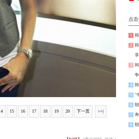
点击
1
韩
2
韩
享
3
韩
争
4
韩
5
"
6
朝
14
15
16
17
18
19
20
下一页
>>|
7
寿
8
朝