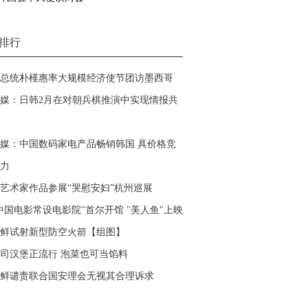
排行
总统朴槿惠率大规模经济使节团访墨西哥
媒：日韩2月在对朝兵棋推演中实现情报共
媒：中国数码家电产品畅销韩国 具价格竞
力
艺术家作品参展“哭慰安妇”杭州巡展
中国电影常设电影院"首尔开馆 "美人鱼"上映
鲜试射新型防空火箭【组图】
司汉堡正流行 泡菜也可当馅料
鲜谴责联合国安理会无视其合理诉求