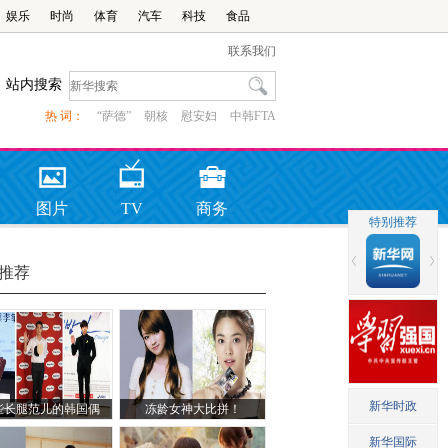
娱乐
时尚
体育
汽车
科技
食品
联系我们
站内搜索
热 词：
“萨德”
朝核
慰安妇
中韩FTA
图片
TV
商务
推荐
些长腿范儿的韩国偶
冻龄女神大比拼！
吧