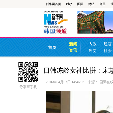
新华网首页
时政
国际
财经
高层
新闻
内政
经济
首页
资讯
外交
社会
日韩冻龄女神比拼：宋慧
2016年04月03日 14:46:03
来源：
国际在
分享至手机