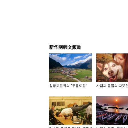
新华网韩文频道
칭짱고원위의 "무릉도원"
사람과 동물의 따뜻