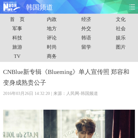
韩国频道
首 页
内政
经济
文化
首页
时政
国际
财经
军事
地方
外交
社会
科技
评论
韩语
娱乐
娱乐
体育
人事
教育
旅游
时尚
留学
图片
时尚
思客
地方
法治
TV
商务
港澳
台湾
华人
汽车
CNBlue新专辑《Blueming》单人宣传照 郑容和
变身成熟贵公子
科技
能源
房产
公司
2016年03月26日 14:32:20
| 来源：人民网-韩国频道
图片
视频
彩票
食品
旅游
健康
信息化
数据
金融
公益
军事
无人机