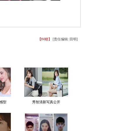
【纠错】
[责任编辑: 田明]
感型
秀智清新写真公开