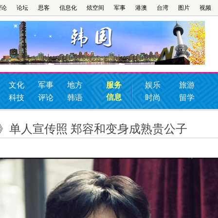
理论
论坛
思客
信息化
炫空间
军事
港澳
台湾
图片
视频
文化
军事
地方
服务
娱乐
旅游
信息
科技
评论
韩语
时尚
留学
ming》单人宣传照 郑容和变身成熟贵公子