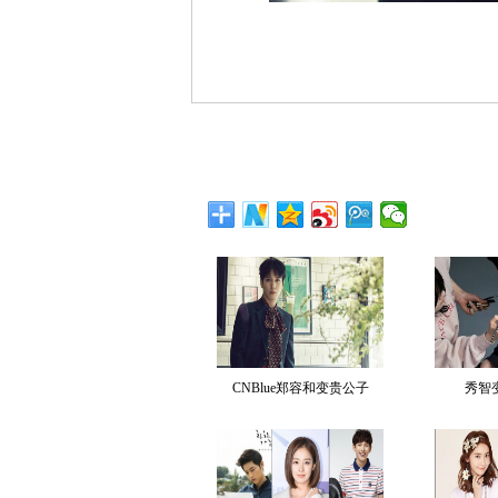
CNBlue郑容和变贵公子
秀智