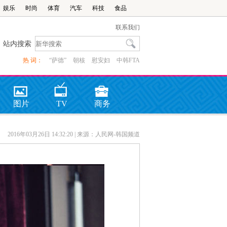
娱乐
时尚
体育
汽车
科技
食品
联系我们
站内搜索
热 词：
“萨德”
朝核
慰安妇
中韩FTA
图片
TV
商务
2016年03月26日 14:32:20
| 来源：人民网-韩国频道