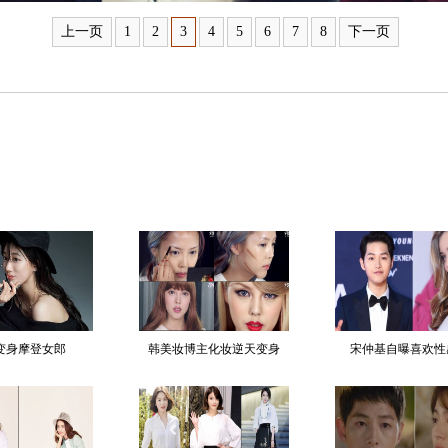
上一页
1
2
3
4
5
6
7
8
下一页
变身摩登女郎
韩美妆博主化妆逆天变身
宋仲基自曝喜欢性