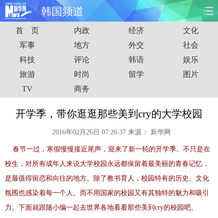
韩国频道
首 页
内政
经济
文化
首页
时政
国际
财经
军事
地方
外交
社会
科技
评论
韩语
娱乐
娱乐
体育
人事
教育
旅游
时尚
留学
图片
时尚
思客
地方
法治
TV
商务
港澳
台湾
华人
汽车
开学季，带你逛逛那些美到cry的大学校园
2016年02月26日 07:26:37
来源：
新华网
科技
能源
房产
公司
春节一过，寒假慢慢接近尾声，迎来了新一轮的开学季。不只是在
图片
视频
彩票
食品
校生，对所有成年人来说大学校园永远都保留着最美丽的青春记忆，
是最值得留恋和向往的地方。除了教书育人，校园特有的历史、文化
旅游
健康
信息化
数据
氛围也感染着每一个人。而不用国家的校园又有其独特的魅力和吸引
力。下面就跟随小编一起去世界各地看看那些美到cry的校园吧。
金融
公益
军事
无人机