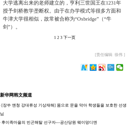
大学逃离出来的老师建立的，亨利三世国王在1231年
授予剑桥教学垄断权。由于在办学模式等很多方面和
牛津大学很相似，故常被合称为“Oxbridge”（“牛
剑”）。
1
2
3
下一页
[责任编辑: 徐伟 ]
新华网韩文频道
·
[장쑤 옌청 강대류성 기상재해] 몸으로 문을 막아 학생들을 보호한 선생
님
·
후이족마을의 빈곤해탈 선구자---공산당원 웨이덩디엔