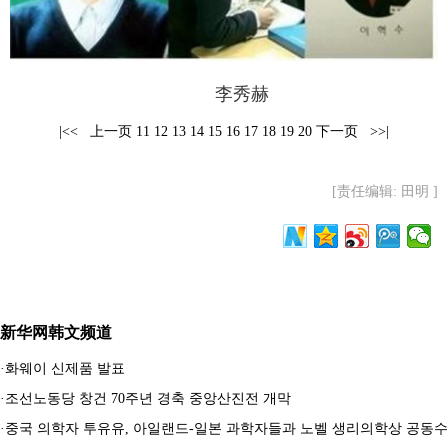
富媒体
摄影
新华广播
新华电视中文
新华电视英文
返回PC
李秀赫
|<<
上一页
11
12
13
14
15
16
17
18
19
20
下一页
>>|
[责任编辑: 田明 ]
新华网韩文频道
·
화웨이 신제품 발표
·
조선노동당 창건 70주년 경축 중앙산진전 개막
·
중국 의학자 투유유, 아일랜드-일본 과학자들과 노벨 생리의학상 공동수