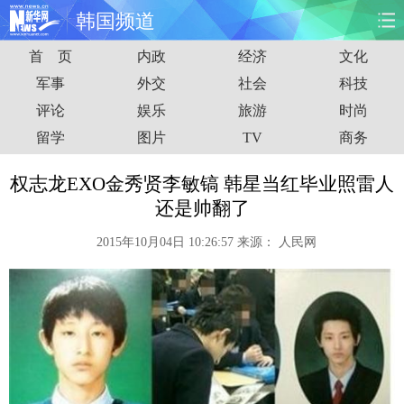
韩国频道
首 页
内政
经济
文化
首页
时政
国际
财经
军事
外交
社会
科技
评论
娱乐
旅游
时尚
娱乐
体育
人事
教育
留学
图片
TV
商务
时尚
思客
地方
法治
权志龙EXO金秀贤李敏镐 韩星当红毕业照雷人
港澳
台湾
华人
汽车
还是帅翻了
2015年10月04日 10:26:57
来源：
人民网
科技
能源
房产
公司
图片
视频
彩票
食品
旅游
健康
信息化
数据
金融
公益
军事
无人机