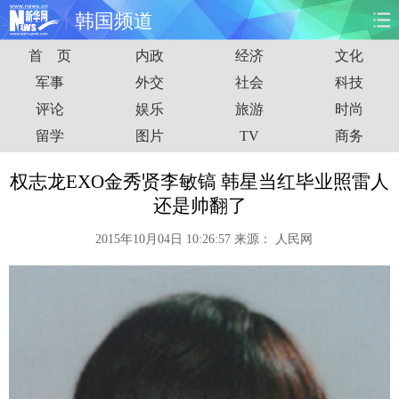
韩国频道
首 页
内政
经济
文化
首页
时政
国际
财经
军事
外交
社会
科技
评论
娱乐
旅游
时尚
娱乐
体育
人事
教育
留学
图片
TV
商务
时尚
思客
地方
法治
权志龙EXO金秀贤李敏镐 韩星当红毕业照雷人
港澳
台湾
华人
汽车
还是帅翻了
2015年10月04日 10:26:57
来源：
人民网
科技
能源
房产
公司
图片
视频
彩票
食品
旅游
健康
信息化
数据
金融
公益
军事
无人机