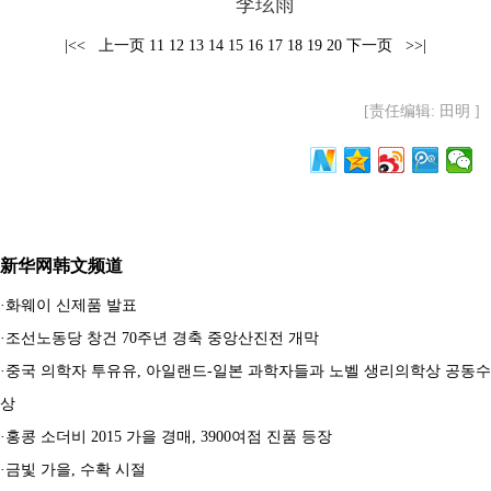
李玹雨
|<<
上一页
11
12
13
14
15
16
17
18
19
20
下一页
>>|
[责任编辑: 田明 ]
新华网韩文频道
·
화웨이 신제품 발표
·
조선노동당 창건 70주년 경축 중앙산진전 개막
·
중국 의학자 투유유, 아일랜드-일본 과학자들과 노벨 생리의학상 공동수
상
·
홍콩 소더비 2015 가을 경매, 3900여점 진품 등장
·
금빛 가을, 수확 시절