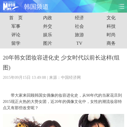
韩国频道
首 页
内政
经济
文化
首页
时政
国际
财经
军事
外交
社会
科技
评论
娱乐
旅游
时尚
娱乐
体育
人事
教育
留学
图片
TV
商务
时尚
思客
地方
法治
20年韩女团妆容进化史 少女时代以前长这样(组
港澳
台湾
华人
汽车
图)
2015年09月15日 13:49:08
| 来源：中国经济网
科技
能源
房产
公司
图片
视频
彩票
食品
带大家来回顾韩国女偶像的妆容进化史，从90年代的当家花旦到
2015现正火热的大势女团，近20年的偶像文化中，女性的潮流妆容特
旅游
健康
信息化
数据
点又有那些改变呢？
金融
公益
军事
无人机