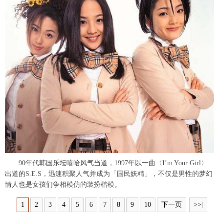
富媒体
摄影
新华广播
新华电视中文
新华电视英文
返回PC
90年代韩国乐坛嘻哈风气当道，1997年以一曲〈I’m Your Girl〉
出道的S.E.S，迅速积聚人气并成为「国民妖精」，不仅是男性的梦幻
情人也是女孩们争相模仿的装扮楷模。
1
2
3
4
5
6
7
8
9
10
下一页
>>|