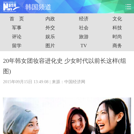
韩国频道
首 页
内政
经济
文化
首页
时政
国际
财经
军事
外交
社会
科技
评论
娱乐
旅游
时尚
娱乐
体育
人事
教育
留学
图片
TV
商务
时尚
思客
地方
法治
20年韩女团妆容进化史 少女时代以前长这样(组
港澳
台湾
华人
汽车
图)
2015年09月15日 13:49:08
| 来源：中国经济网
科技
能源
房产
公司
图片
视频
彩票
食品
旅游
健康
信息化
数据
金融
公益
军事
无人机