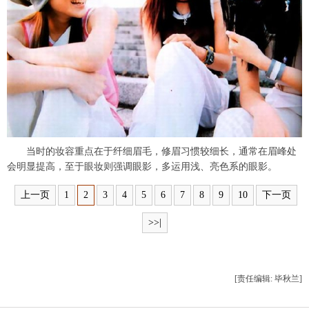
富媒体
摄影
新华广播
新华电视中文
新华电视英文
返回PC
当时的妆容重点在于纤细眉毛，修眉习惯较细长，通常在眉峰处
会明显提高，至于眼妆则强调眼影，多运用浅、亮色系的眼影。
上一页
1
2
3
4
5
6
7
8
9
10
下一页
>>|
[责任编辑: 毕秋兰]