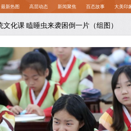
最新热图
高层动态
新闻聚焦
百态故事
大美印
统文化课 瞌睡虫来袭困倒一片（组图）