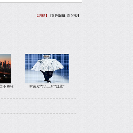
【纠错】
[责任编辑: 郑翌骅]