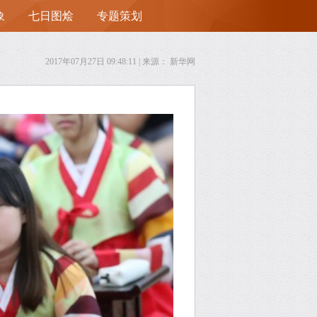
象
七日图烩
专题策划
首
2017年07月27日 09:48:11
| 来源：
新华网