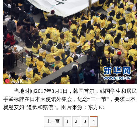
富媒体
摄影
新华广播
新华电视中文
新华电视英文
返回PC
当地时间2017年3月1日，韩国首尔，韩国学生和居民
手举标牌在日本大使馆外集会，纪念“三一节”，要求日本
就慰安妇“道歉和赔偿”。图片来源：东方IC
上一页
1
2
3
4