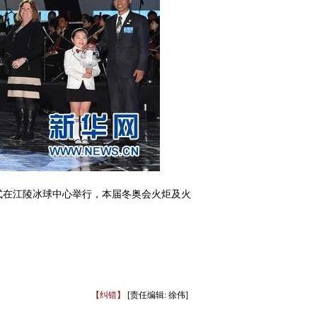
式在江陵冰球中心举行，本届冬奥会火炬及火
【纠错】
[责任编辑: 徐伟]