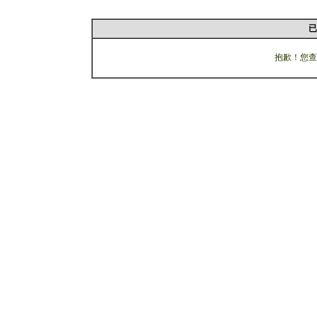
已
抱歉！您查