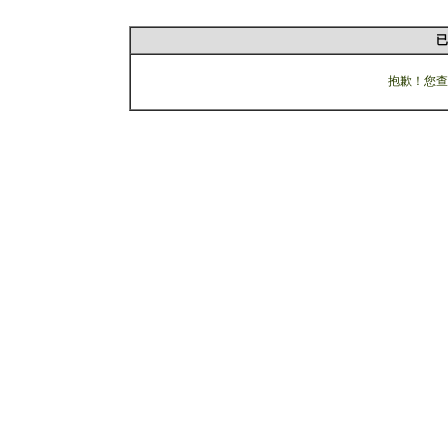
已
抱歉！您查