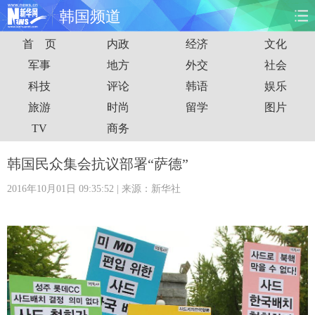
韩国频道
首 页
内政
经济
文化
首页
时政
国际
财经
军事
地方
外交
社会
科技
评论
韩语
娱乐
娱乐
体育
人事
教育
旅游
时尚
留学
图片
时尚
思客
地方
法治
TV
商务
港澳
台湾
华人
汽车
韩国民众集会抗议部署“萨德”
2016年10月01日 09:35:52
| 来源：新华社
科技
能源
房产
公司
图片
视频
彩票
食品
旅游
健康
信息化
数据
金融
公益
军事
无人机