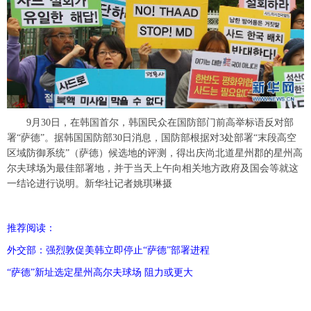
富媒体
摄影
新华广播
新华电视中文
新华电视英文
返回PC
9月30日，在韩国首尔，韩国民众在国防部门前高举标语反对部
署“萨德”。据韩国国防部30日消息，国防部根据对3处部署“末段高空
区域防御系统”（萨德）候选地的评测，得出庆尚北道星州郡的星州高
尔夫球场为最佳部署地，并于当天上午向相关地方政府及国会等就这
一结论进行说明。新华社记者姚琪琳摄
推荐阅读：
外交部：强烈敦促美韩立即停止“萨德”部署进程
“萨德”新址选定星州高尔夫球场 阻力或更大