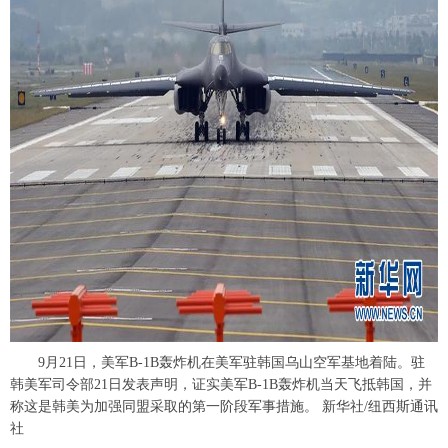
富媒体
摄影
新华广播
新华电视中文
新华电视英文
返回PC
9月21日，美军B-1B轰炸机在美军驻韩国乌山空军基地着陆。驻
韩美军司令部21日发表声明，证实美军B-1B轰炸机当天飞抵韩国，并
称这是韩美为加强同盟采取的第一阶段军事措施。 新华社/纽西斯通讯
社