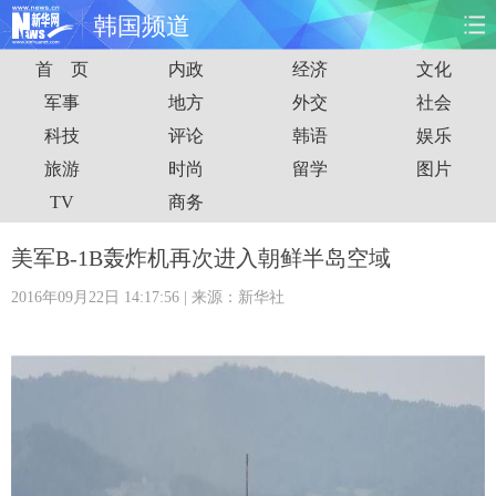
韩国频道
首 页
内政
经济
文化
首页
时政
国际
财经
军事
地方
外交
社会
科技
评论
韩语
娱乐
娱乐
体育
人事
教育
旅游
时尚
留学
图片
时尚
思客
地方
法治
TV
商务
港澳
台湾
华人
汽车
美军B-1B轰炸机再次进入朝鲜半岛空域
2016年09月22日 14:17:56
| 来源：新华社
科技
能源
房产
公司
图片
视频
彩票
食品
旅游
健康
信息化
数据
金融
公益
军事
无人机