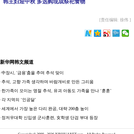
韩主妇迎中秋 多选购现成祭祀食物
[责任编辑: 徐伟 ]
新华网韩文频道
·
中장시, '금용'춤을 추며 추석 맞이
·
추석, 고향 가족 생각하며 바람개비로 만든 그리움
·
한가족이 모이는 명절 추석, 유괴 아동도 가족을 만나 ‘훈훈’
·
각 지역의 ‘인공달’
·
세계에서 가장 높은 다리 완공, 대략 200층 높이
·
정저우대학 신입생 군사훈련, 女학생 단검 부대 등장