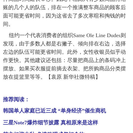
账的几个人的队伍，排在一个推满整车商品的顾客后
富媒体
摄影
新华广播
面可能更省时间，因为这省去了多次寒暄和掏钱的时
间。
新华电视中文
新华电视英文
返回PC
纽约一个代表消费者的组织Same Ole Line Dudes则
发现，由于多数人都是右撇子、倾向排在右边，选择
左边的队伍可能更省时间。此外，女性收银员似乎动
作更快。其他建议还包括：尽量把商品上的条码冲上
摆放、如果买衣服提前摘去衣架、把所购商品分类摆
放在提篮里等等。【袁原 新华社微特稿】
推荐阅读：
韩国单人家庭已近三成 “单身经济”催生商机
三星Note7爆炸细节披露 真相原来是这样