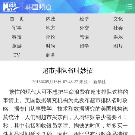
韩国频道
首 页
内政
经济
文化
首页
时政
国际
财经
军事
地方
外交
社会
科技
评论
韩语
娱乐
娱乐
体育
人事
教育
旅游
时尚
留学
图片
时尚
思客
地方
法治
TV
商务
港澳
台湾
华人
汽车
超市排队省时妙招
2016年09月16日 07:48:27
来源：
新华社
科技
能源
房产
公司
繁忙的现代人可不想把生命浪费在超市排队这样的
图片
视频
彩票
食品
事情上。美国数据研究机构为此发布超市排队省时攻
略。据专门从事数学、技术和数据研究的美国机构德
旅游
健康
信息化
数据
莫统计，人们到超市买东西，人均结账最少需要４１
秒，其中包括和收银员寒暄、掏钱的时间，每多买一
金融
公益
军事
无人机
件商品时间延长３秒。因此，相比只有少数商品待结