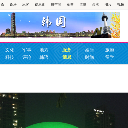
理论
论坛
思客
信息化
炫空间
军事
港澳
台湾
图片
视频
文化
军事
地方
服务
娱乐
旅游
信息
科技
评论
韩语
时尚
留学