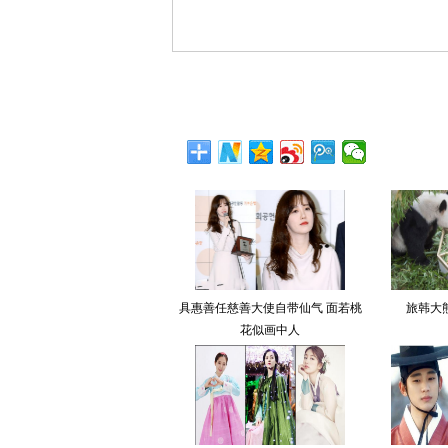
具惠善任慈善大使自带仙气 面若桃
旅韩大
花似画中人