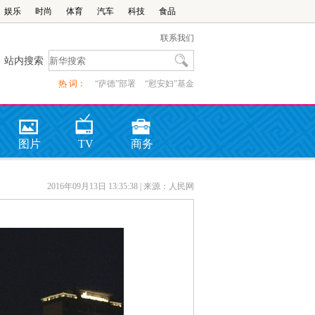
娱乐
时尚
体育
汽车
科技
食品
联系我们
站内搜索
热 词：
“萨德”部署
“慰安妇”基金
图片
TV
商务
2016年09月13日 13:35:38
| 来源：人民网