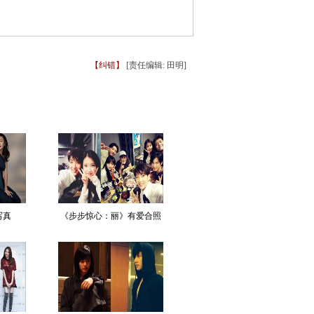
【纠错】
[责任编辑: 田明]
写真
《步步惊心：丽》有爱合照