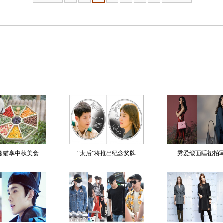
熊猫享中秋美食
“太后”将推出纪念奖牌
秀爱缎面睡裙拍