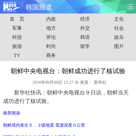
韩国频道
首 页
内政
经济
文化
首页
时政
国际
财经
军事
地方
外交
社会
科技
评论
韩语
娱乐
娱乐
体育
人事
教育
旅游
时尚
留学
图片
时尚
思客
地方
法治
TV
商务
港澳
台湾
华人
汽车
朝鲜中央电视台：朝鲜成功进行了核试验
2016年09月09日 13:27:36
来源：
新华社
科技
能源
房产
公司
新华社快讯：朝鲜中央电视台９日说，朝鲜当天
图片
视频
彩票
食品
成功进行了核试验。
推荐阅读:
旅游
健康
信息化
数据
朝鲜境内发生５．３级地震 震源深度０公里
金融
公益
军事
无人机