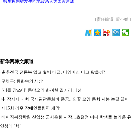
韩军称朝鲜发生的地震系人为因素造成
富媒体
摄影
新华广播
[责任编辑: 董小娇 ]
新华电视中文
新华电视英文
返回PC
新华网韩文频道
·
춘추전국 전통복 입고 월병 배급, 타임머신 타고 왔을까?
·
구채구: 동화속의 세상
·
‘리틀 장쯔이’ 퉁야오의 화려한 길거리 패션
·
中 장자제 대형 국제관광문화바 준공...연꽃 모양 돔형 지붕 눈길 끌어
·
제15회 리우 장애인올림픽 개막
·
베이징복장학원 신입생 군사훈련 시작…초절정 미녀 학생들 놀라운 유
연성에 ‘헉’