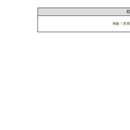
已
抱歉！您查