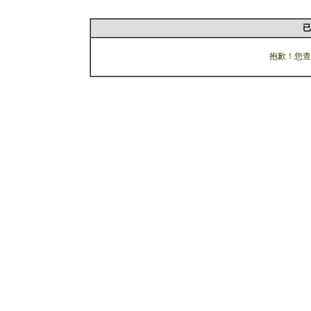
已
抱歉！您查