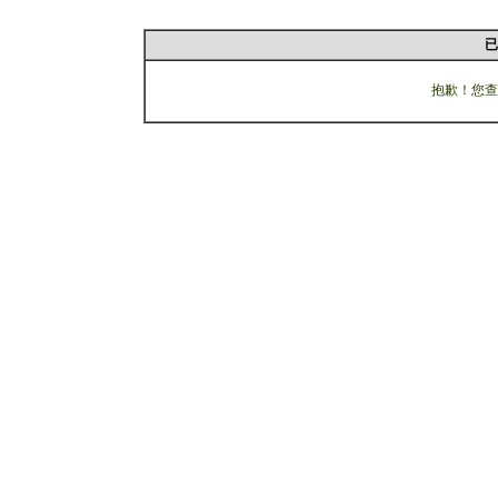
已
抱歉！您查