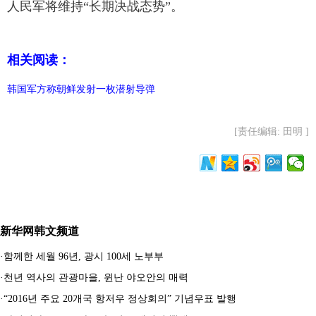
人民军将维持“长期决战态势”。
相关阅读：
韩国军方称朝鲜发射一枚潜射导弹
[责任编辑: 田明 ]
新华网韩文频道
·
함께한 세월 96년, 광시 100세 노부부
·
천년 역사의 관광마을, 윈난 야오안의 매력
·
“2016년 주요 20개국 항저우 정상회의” 기념우표 발행