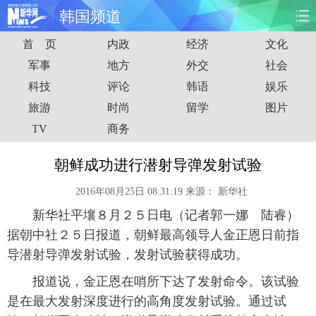
韩国频道
首 页
内政
经济
文化
首页
时政
国际
财经
军事
地方
外交
社会
科技
评论
韩语
娱乐
娱乐
体育
人事
教育
旅游
时尚
留学
图片
时尚
思客
地方
法治
TV
商务
港澳
台湾
华人
汽车
朝鲜成功进行潜射导弹发射试验
2016年08月25日 08:31:19
来源：
新华社
科技
能源
房产
公司
新华社平壤８月２５日电（记者郭一娜 陆睿）
图片
视频
彩票
食品
据朝中社２５日报道，朝鲜最高领导人金正恩日前指
导潜射导弹发射试验，发射试验获得成功。
旅游
健康
信息化
数据
报道说，金正恩在哨所下达了发射命令。该试验
是在最大发射深度进行的高角度发射试验。通过试
金融
公益
军事
无人机