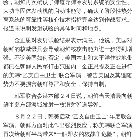
验，朝鲜再次确认了弹道导弹冷发射系统的安全性、
富媒体
摄影
新华广播
大功率固体发动机的启动性能等，确认了阶段性热分
离系统的可靠性等核心技术指标完全达到作战要求。
新华电视中文
新华电视英文
返回PC
报道未说明发射试验的具体时间和地点。
金正恩对发射试验结果表示满意。他说，美国对
朝鲜的核威慑只会导致朝鲜核攻击能力进一步得到增
强。不论美国如何否定，美国本土和太平洋作战地带
都已在朝鲜人民军打击范围内。金正恩提及正在进行
的美韩“乙支自由卫士”联合军演，警告美国及其追随
势力不要损害朝鲜尊严和安全，保持自制。
韩军联合参谋本部２４日说，朝鲜当天清晨向朝
鲜半岛东部海域发射一枚潜射弹道导弹。
８月２２日，韩美启动“乙支自由卫士”年度联合
军演。朝鲜方面对此作出强烈反应，称美韩联合军演
再次给朝鲜半岛带来“一触即发的核战争危险”，朝鲜