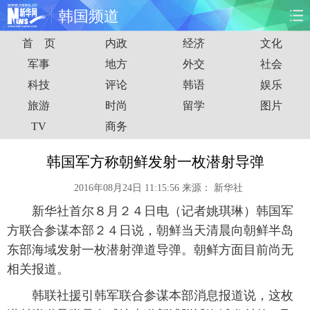
韩国频道
首 页
内政
经济
文化
首页
时政
国际
财经
军事
地方
外交
社会
科技
评论
韩语
娱乐
娱乐
体育
人事
教育
旅游
时尚
留学
图片
时尚
思客
地方
法治
TV
商务
港澳
台湾
华人
汽车
韩国军方称朝鲜发射一枚潜射导弹
2016年08月24日 11:15:56
来源：
新华社
科技
能源
房产
公司
新华社首尔８月２４日电（记者姚琪琳）韩国军
图片
视频
彩票
食品
方联合参谋本部２４日说，朝鲜当天清晨向朝鲜半岛
东部海域发射一枚潜射弹道导弹。朝鲜方面目前尚无
旅游
健康
信息化
数据
相关报道。
韩联社援引韩军联合参谋本部消息报道说，这枚
金融
公益
军事
无人机