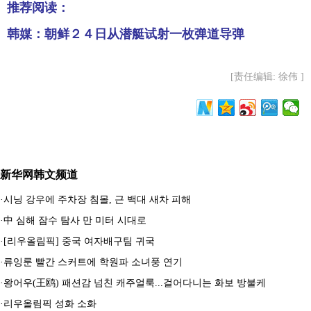
推荐阅读：
韩媒：朝鲜２４日从潜艇试射一枚弹道导弹
[责任编辑: 徐伟 ]
新华网韩文频道
·
시닝 강우에 주차장 침몰, 근 백대 새차 피해
·
中 심해 잠수 탐사 만 미터 시대로
·
[리우올림픽] 중국 여자배구팀 귀국
·
류잉룬 빨간 스커트에 학원파 소녀풍 연기
·
왕어우(王鸥) 패션감 넘친 캐주얼룩...걸어다니는 화보 방불케
·
리우올림픽 성화 소화