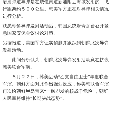
潜射弹道导弹是在咸镜南道新浦附近海域发射的，飞
富媒体
摄影
新华广播
行距离约５００公里。韩美军方正在对导弹相关情况
进行分析。
新华电视中文
新华电视英文
返回PC
获悉朝鲜导弹发射活动后，韩国总统府青瓦台召开紧
急国家安保会议讨论对策。
另据报道，美国军方证实侦测并跟踪到朝鲜此次导弹
发射活动。
此间分析认为，朝鲜此次导弹发射活动意在抗议
韩美联合军演。
８月２２日，韩美启动“乙支自由卫士”年度联合
军演。朝鲜方面对此作出强烈反应，称美韩联合军演
再次给朝鲜半岛带来“一触即发的核战争危险”，朝鲜
人民军将维持“长期决战态势”。