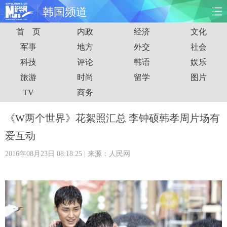
韩国频道
首 页
内政
经济
文化
首页
时政
国际
财经
军事
地方
外交
社会
科技
评论
韩语
娱乐
娱乐
体育
人事
教育
旅游
时尚
留学
图片
时尚
思客
地方
法治
TV
商务
港澳
台湾
华人
汽车
《W两个世界》花絮照汇总 李钟硕韩孝周片场有
爱互动
科技
能源
房产
公司
2016年08月23日 08:18:25
| 来源：人民网
图片
视频
彩票
食品
旅游
健康
信息化
数据
金融
公益
军事
无人机