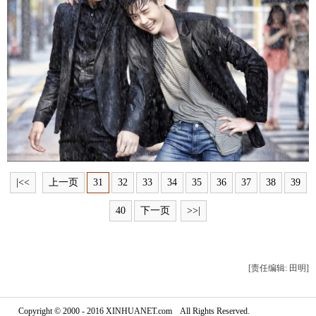
富媒体
摄影
新华广播
新华电视中文
新华电视英文
返回PC
|<<
上一页
31
32
33
34
35
36
37
38
39
40
下一页
>>|
[责任编辑: 田明]
Copyright © 2000 - 2016 XINHUANET.com All Rights Reserved.