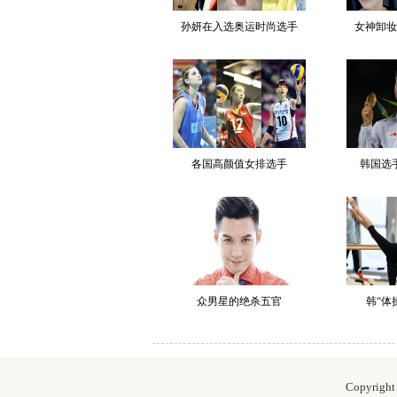
孙妍在入选奥运时尚选手
女神卸妆
各国高颜值女排选手
韩国选
众男星的绝杀五官
韩“体
Copyrig