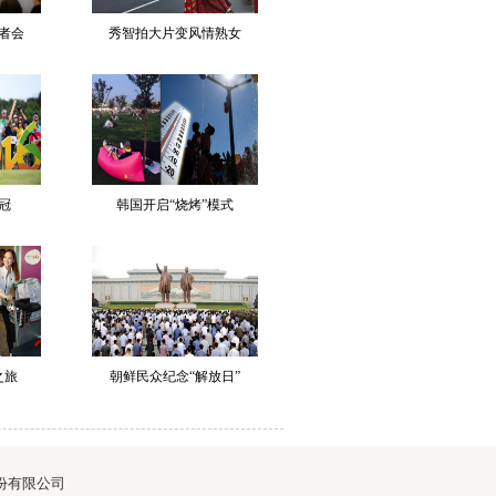
者会
秀智拍大片变风情熟女
冠
韩国开启“烧烤”模式
之旅
朝鲜民众纪念“解放日”
华网股份有限公司