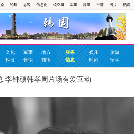
理论
论坛
思客
信息化
炫空间
军事
港澳
台湾
图片
视频
文化
军事
地方
服务
娱乐
旅游
信息
科技
评论
韩语
时尚
留学
总 李钟硕韩孝周片场有爱互动