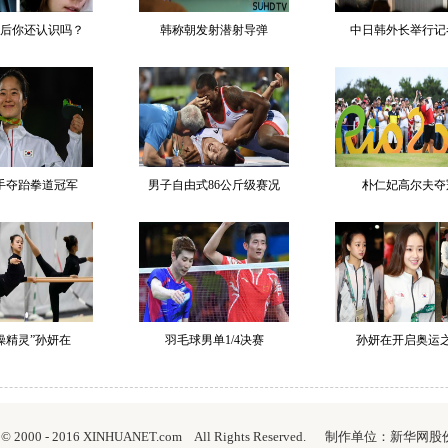
后你还认识吗？
韩称朝发射潜射导弹
中日韩外长举行记
手夺跆拳道冠军
男子自由式86公斤级赛况
朴仁妃高尔夫夺
操精灵”孙妍在
羽毛球男单1/4决赛
孙妍在开启奥运
ht © 2000 - 2016 XINHUANET.com All Rights Reserved. 制作单位：新