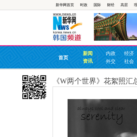
新华网首页
时政
国际
财经
高层
新闻
内政
经济
首页
资讯
外交
社会
《W两个世界》花絮照汇