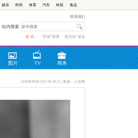
娱乐
时尚
体育
汽车
科技
食品
联系我们
站内搜索
热 词：
“萨德”部署
“慰安妇”基金
图片
TV
商务
2016年08月23日 08:18:25
| 来源：人民网