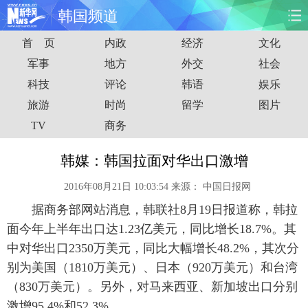
韩国频道
首 页
内政
经济
文化
首页
时政
国际
财经
军事
地方
外交
社会
科技
评论
韩语
娱乐
娱乐
体育
人事
教育
旅游
时尚
留学
图片
时尚
思客
地方
法治
TV
商务
港澳
台湾
华人
汽车
韩媒：韩国拉面对华出口激增
2016年08月21日 10:03:54
来源：
中国日报网
科技
能源
房产
公司
据商务部网站消息，韩联社8月19日报道称，韩拉
图片
视频
彩票
食品
面今年上半年出口达1.23亿美元，同比增长18.7%。其
中对华出口2350万美元，同比大幅增长48.2%，其次分
旅游
健康
信息化
数据
别为美国（1810万美元）、日本（920万美元）和台湾
（830万美元）。另外，对马来西亚、新加坡出口分别
金融
公益
军事
无人机
激增95.4%和52.3%。