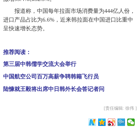
富媒体
摄影
新华广播
报道称，中国每年拉面市场消费量为444亿人份，
进口产品占比为6.6%，近来韩拉面在中国进口比重中
新华电视中文
新华电视英文
返回PC
呈快速增长态势。
推荐阅读：
第三届中韩儒学交流大会举行
中国航空公司百万高薪争聘韩籍飞行员
陆慷就王毅将出席中日韩外长会答记者问
[责任编辑: 徐伟 ]