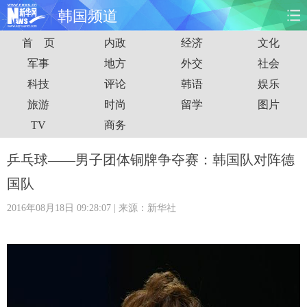
韩国频道
首 页
内政
经济
文化
首页
时政
国际
财经
军事
地方
外交
社会
科技
评论
韩语
娱乐
娱乐
体育
人事
教育
旅游
时尚
留学
图片
时尚
思客
地方
法治
TV
商务
港澳
台湾
华人
汽车
乒乓球——男子团体铜牌争夺赛：韩国队对阵德
国队
科技
能源
房产
公司
2016年08月18日 09:28:07
| 来源：新华社
图片
视频
彩票
食品
旅游
健康
信息化
数据
金融
公益
军事
无人机