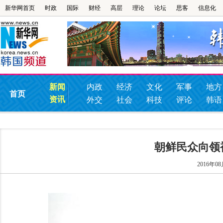
新华网首页
时政
国际
财经
高层
理论
论坛
思客
信息化
新闻
内政
经济
文化
军事
地方
首页
资讯
外交
社会
科技
评论
韩语
朝鲜民众向领
2016年08