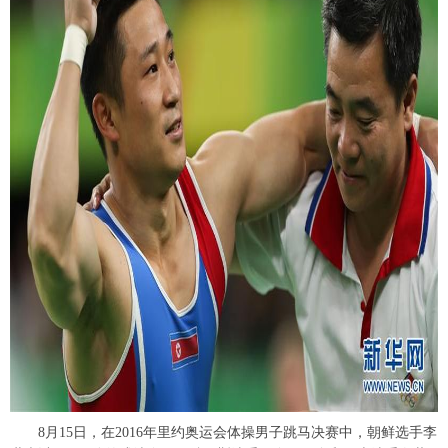
富媒体
摄影
新华广播
新华电视中文
新华电视英文
返回PC
8月15日，在2016年里约奥运会体操男子跳马决赛中，朝鲜选手李