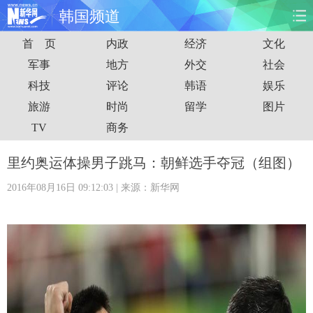
韩国频道
首 页
内政
经济
文化
首页
时政
国际
财经
军事
地方
外交
社会
科技
评论
韩语
娱乐
娱乐
体育
人事
教育
旅游
时尚
留学
图片
时尚
思客
地方
法治
TV
商务
港澳
台湾
华人
汽车
里约奥运体操男子跳马：朝鲜选手夺冠（组图）
2016年08月16日 09:12:03
| 来源：新华网
科技
能源
房产
公司
图片
视频
彩票
食品
旅游
健康
信息化
数据
金融
公益
军事
无人机