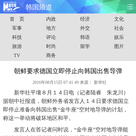
韩国频道
首 页
内政
经济
文化
首页
时政
国际
财经
军事
地方
外交
社会
科技
评论
韩语
娱乐
娱乐
体育
人事
教育
旅游
时尚
留学
图片
时尚
思客
地方
法治
TV
商务
港澳
台湾
华人
汽车
朝鲜要求德国立即停止向韩国出售导弹
2016年08月15日 07:41:49
来源：
新华社
科技
能源
房产
公司
新华社平壤８月１４日电（记者陆睿 朱龙川）
图片
视频
彩票
食品
据朝中社报道，朝鲜外务省发言人１４日要求德国立
即停止准备向韩国出售“金牛座”空对地导弹的计划，
旅游
健康
信息化
数据
称这一举动将破坏地区和平。
发言人在答记者问时说，“金牛座”空对地导弹能
金融
公益
军事
无人机