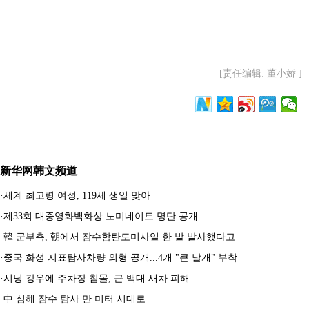
[责任编辑: 董小娇 ]
新华网韩文频道
·
세계 최고령 여성, 119세 생일 맞아
·
제33회 대중영화백화상 노미네이트 명단 공개
·
韓 군부측, 朝에서 잠수함탄도미사일 한 발 발사했다고
·
중국 화성 지표탐사차량 외형 공개...4개 "큰 날개" 부착
·
시닝 강우에 주차장 침몰, 근 백대 새차 피해
·
中 심해 잠수 탐사 만 미터 시대로