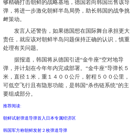
够精确打击朝鲜的战略基地，德国若向韩国出售该导
富媒体
摄影
新华广播
弹，将进一步激化朝鲜半岛局势，助长韩国的战争挑
衅策动。
新华电视中文
新华电视英文
返回PC
发言人还警告，如果德国想在国际舞台承担更大
责任，就应该对朝鲜半岛问题保持正确的认识，慎重
处理有关问题。
据报道，韩国将从德国引进“金牛座”空对地导
弹，并计划在今年年内完成部署。“金牛座”导弹长５
米，直径１米，重１４００公斤，射程５００公里，
可低空飞行且有隐形功能，是韩国“杀伤链系统”的主
要组成部分。
推荐阅读:
朝鲜试射弹道导弹首入日本专属经济区
韩国军方称朝鲜发射２枚弹道导弹