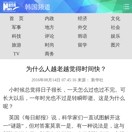
韩国频道
首 页
内政
经济
文化
首页
时政
国际
财经
军事
地方
外交
社会
科技
评论
韩语
娱乐
娱乐
体育
人事
教育
旅游
时尚
留学
图片
时尚
思客
地方
法治
TV
商务
港澳
台湾
华人
汽车
为什么人越老越觉得时间快？
2016年08月14日 07:45:16
来源：
新华社
科技
能源
房产
公司
小时候总觉得日子很长，一天怎么过也过不完。可
图片
视频
彩票
食品
长大以后，一年时光也不过是转瞬即逝。这是为什么
呢？
旅游
健康
信息化
数据
英国《每日邮报》说，科学家们一直试图解开这
一“谜题”，但对答案莫衷一是。有一种说法是，这与
金融
公益
军事
无人机