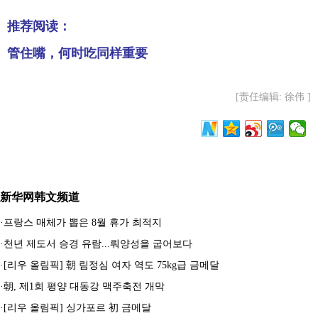
推荐阅读：
管住嘴，何时吃同样重要
[责任编辑: 徐伟 ]
新华网韩文频道
·
프랑스 매체가 뽑은 8월 휴가 최적지
·
천년 제도서 승경 유람...뤄양성을 굽어보다
·
[리우 올림픽] 朝 림정심 여자 역도 75kg급 금메달
·
朝, 제1회 평양 대동강 맥주축전 개막
·
[리우 올림픽] 싱가포르 初 금메달