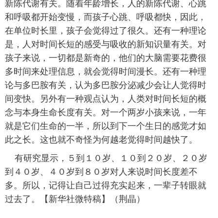
新陈代谢有关。随着年龄增长，人的新陈代谢、心跳
富媒体
摄影
新华广播
和呼吸都开始变慢，而孩子心跳、呼吸都快，因此，
在单位时长里，孩子会觉得过了很久。还有一种理论
新华电视中文
新华电视英文
返回PC
是，人对时间长短的感受与吸收的新知识量有关。对
孩子来说，一切都是新奇的，他们的大脑需要花费很
多时间来处理信息，就会觉得时间漫长。还有一种理
论与多巴胺有关，认为多巴胺分泌减少会让人觉得时
间变快。另外有一种观点认为，人类对时间长短的概
念与本身生命长度有关。对一个两岁小孩来说，一年
就是它们生命的一半，所以到下一个生日的感觉才如
此之长。这也就不奇怪为何越老觉得时间越快了。
有研究显示，５到１０岁、１０到２０岁、２０岁
到４０岁、４０岁到８０岁对人来说时间长度差不
多。所以，记得让自己过得充实起来，一辈子转眼就
过去了。【新华社微特稿】（荆晶）