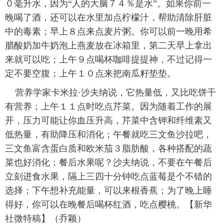
０毫升水，因为“人的大脑７４％是水”。如果你前一
富媒体
摄影
新华广播
晚喝了酒，还可以在水里加点柠檬汁，帮助清除肝脏
中的毒素；早上８点来点麦片粥。你可以前一晚用希
新华电视中文
新华电视英文
返回PC
腊酸奶加牛奶泡上燕麦放在冰箱里，第二天早上拿出
来就可以吃；上午９点喝杯咖啡提提神，不过记得一
定不要空腹；上午１０点来把南瓜籽垫垫。
营养学家卡米拉·沙夫纳说，它热量低，又比吃饼干
有营养；上午１１点时吃点芹菜。因为随着工作的展
开，压力可能让你血压升高，芹菜中含钾和纤维素又
低热量，有助降压和消化；午餐就吃三文鱼沙拉吧，
三文鱼富含蛋白质和欧米茄３脂肪酸，各种搭配的蔬
菜也好消化；餐后水果呢？沙夫纳说，不要在午餐后
立刻进食水果，隔上三四十分钟吃点蓝莓是个不错的
选择；下午想补充能量，可以来根香蕉；为了晚上睡
得好，你可以在晚餐后喝杯红酒，吃点樱桃。【新华
社微特稿】（乔颖）