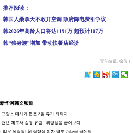
推荐阅读：
韩国人桑拿天不敢开空调 政府降电费引争议
韩2026年高龄人口将达1191万 超预计107万
韩“独身族”增加 带动快餐店经济
[责任编辑: 徐伟 ]
新华网韩文频道
·
프랑스 매체가 뽑은 8월 휴가 최적지
·
천년 제도서 승경 유람...뤄양성을 굽어보다
·
[리우 올림픽] 朝 림정심 여자 역도 75kg급 금메달