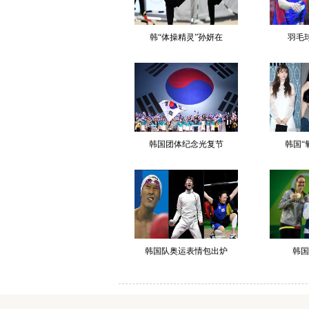
韩“体操精灵”孙妍在
羽毛球
韩国团体纪念光复节
韩国“
韩国队奥运表情包出炉
韩国