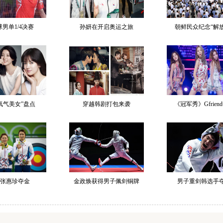
男单1/4决赛
孙妍在开启奥运之旅
朝鲜民众纪念“解放
氧气美女”盘点
穿越韩剧打包来袭
《冠军秀》Gfrien
张惠珍夺金
金政焕获得男子佩剑铜牌
男子重剑韩选手