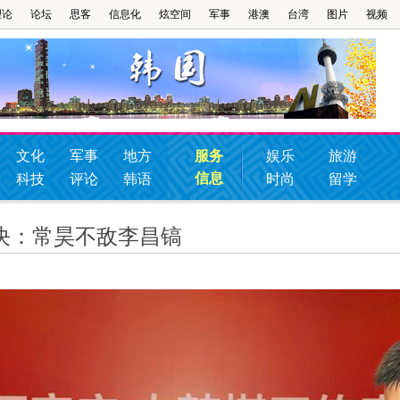
理论
论坛
思客
信息化
炫空间
军事
港澳
台湾
图片
视频
文化
军事
地方
服务
娱乐
旅游
信息
科技
评论
韩语
时尚
留学
决：常昊不敌李昌镐