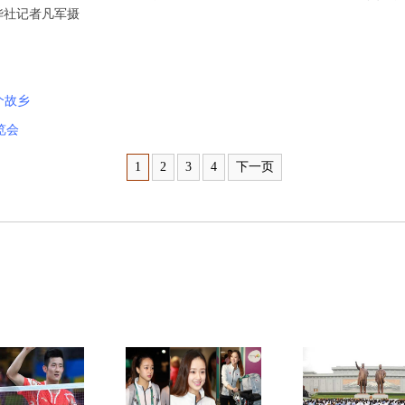
华社记者凡军摄
个故乡
览会
1
2
3
4
下一页