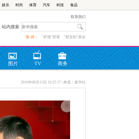
娱乐
时尚
体育
汽车
科技
食品
联系我们
站内搜索
热 词：
“萨德”部署
“慰安妇”基金
图片
TV
商务
2016年08月13日 10:25:37
| 来源：新华社