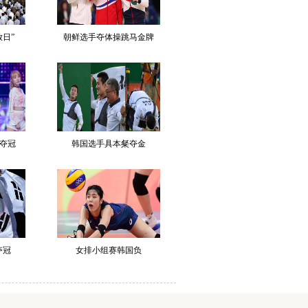
日”
朝鲜选手夺体操跳马金牌
d夺冠
韩国选手具本粲夺金
夺冠
女排小组赛韩国负