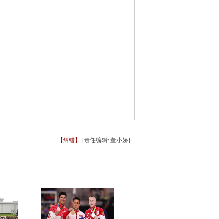
【纠错】
[责任编辑: 董小娇]