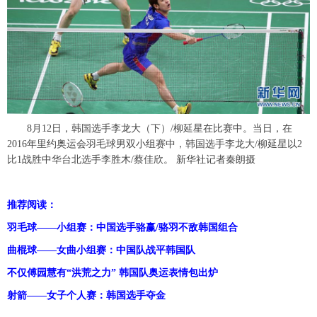
富媒体
摄影
新华广播
新华电视中文
新华电视英文
返回PC
8月12日，韩国选手李龙大（下）/柳延星在比赛中。当日，在
2016年里约奥运会羽毛球男双小组赛中，韩国选手李龙大/柳延星以2
比1战胜中华台北选手李胜木/蔡佳欣。 新华社记者秦朗摄
推荐阅读：
羽毛球——小组赛：中国选手骆赢/骆羽不敌韩国组合
曲棍球——女曲小组赛：中国队战平韩国队
不仅傅园慧有“洪荒之力” 韩国队奥运表情包出炉
射箭——女子个人赛：韩国选手夺金