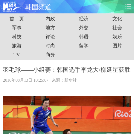
韩国频道
首 页
内政
经济
文化
首页
时政
国际
财经
军事
地方
外交
社会
科技
评论
韩语
娱乐
娱乐
体育
人事
教育
旅游
时尚
留学
图片
时尚
思客
地方
法治
TV
商务
港澳
台湾
华人
汽车
羽毛球——小组赛：韩国选手李龙大/柳延星获胜
2016年08月13日 10:25:07
| 来源：新华社
科技
能源
房产
公司
图片
视频
彩票
食品
旅游
健康
信息化
数据
金融
公益
军事
无人机