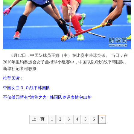
富媒体
摄影
新华广播
新华电视中文
新华电视英文
返回PC
8月12日，中国队球员王娜（中）在比赛中带球突破。 当日，在
2016年里约奥运会女子曲棍球小组赛中，中国队以0比0战平韩国队。
新华社记者程敏摄
推荐阅读：
中国女曲０:０战平韩国队
不仅傅园慧有“洪荒之力” 韩国队奥运表情包出炉
上一页
1
2
3
4
5
6
7