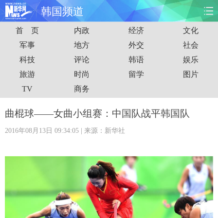
韩国频道
首 页
内政
经济
文化
首页
时政
国际
财经
军事
地方
外交
社会
科技
评论
韩语
娱乐
娱乐
体育
人事
教育
旅游
时尚
留学
图片
时尚
思客
地方
法治
TV
商务
港澳
台湾
华人
汽车
曲棍球——女曲小组赛：中国队战平韩国队
2016年08月13日 09:34:05
| 来源：新华社
科技
能源
房产
公司
图片
视频
彩票
食品
旅游
健康
信息化
数据
金融
公益
军事
无人机