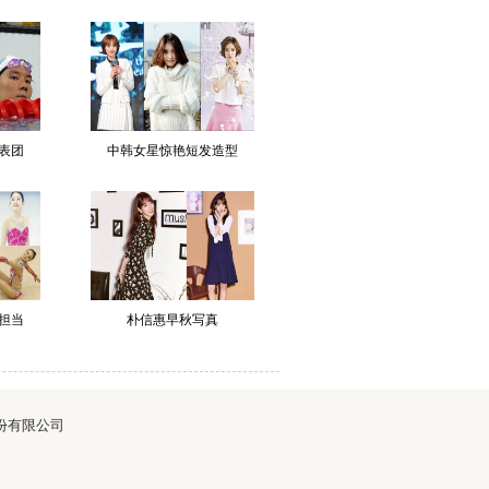
表团
中韩女星惊艳短发造型
担当
朴信惠早秋写真
华网股份有限公司