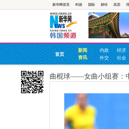
新华网首页
时政
国际
财经
高层
新闻
内政
经济
首页
资讯
外交
社会
曲棍球——女曲小组赛：