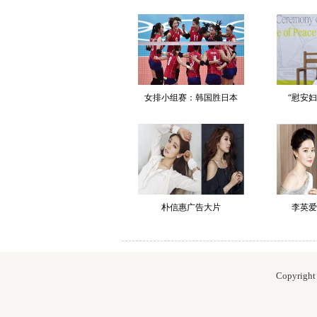
女排小组赛：韩国胜日本
“慰安
朴信惠广告大片
李英爱
Copyrig