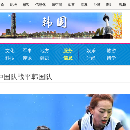
理论
论坛
思客
信息化
炫空间
军事
港澳
台湾
图片
视频
文化
军事
地方
服务
娱乐
旅游
信息
科技
评论
韩语
时尚
留学
中国队战平韩国队