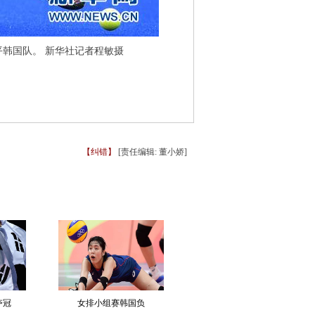
平韩国队。 新华社记者程敏摄
【纠错】
[责任编辑: 董小娇]
夺冠
女排小组赛韩国负