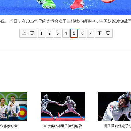
。 当日，在2016年里约奥运会女子曲棍球小组赛中，中国队以0比0战
上一页
1
2
3
4
5
6
7
下一页
张惠珍夺金
金政焕获得男子佩剑铜牌
男子重剑韩选手