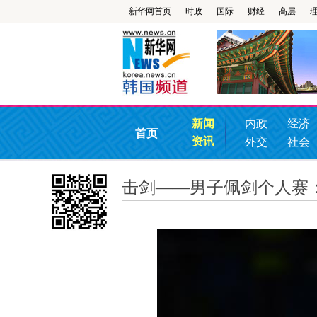
新华网首页
时政
国际
财经
高层
新闻
内政
经济
首页
资讯
外交
社会
击剑——男子佩剑个人赛