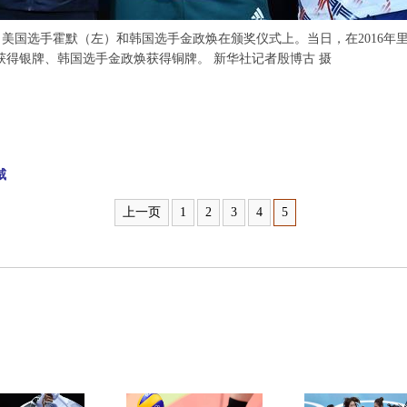
美国选手霍默（左）和韩国选手金政焕在颁奖仪式上。当日，在2016年
得银牌、韩国选手金政焕获得铜牌。 新华社记者殷博古 摄
威
上一页
1
2
3
4
5