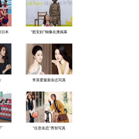
胜日本
“慰安妇”铜像在澳揭幕
片
李英爱最新杂志写真
厂
"任意依恋"秀智写真