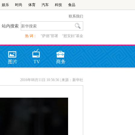
娱乐
时尚
体育
汽车
科技
食品
联系我们
站内搜索
热 词：
“萨德”部署
“慰安妇”基金
图片
TV
商务
2016年08月11日 10:56:56
| 来源：新华社