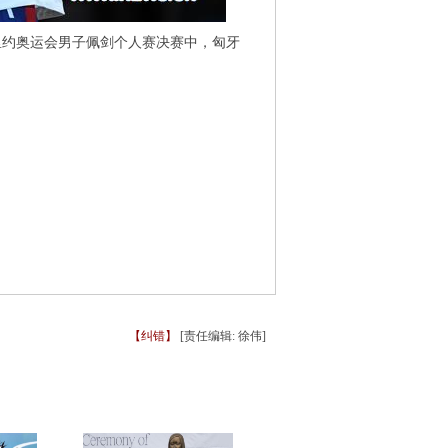
里约奥运会男子佩剑个人赛决赛中，匈牙
【纠错】
[责任编辑: 徐伟]