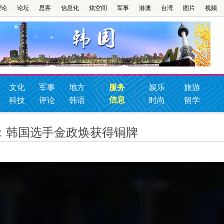
理论
论坛
思客
信息化
炫空间
军事
港澳
台湾
图片
视频
文化
军事
地方
服务
娱乐
旅游
信息
科技
评论
韩语
时尚
留学
：韩国选手金政焕获得铜牌