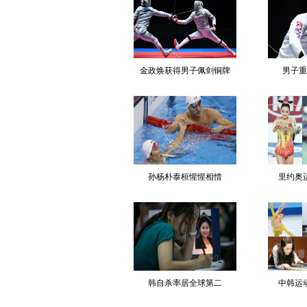
金政焕获得男子佩剑铜牌
男子重
孙杨朴泰桓惺惺相惜
里约奥
韩自杀率居全球第二
中韩运