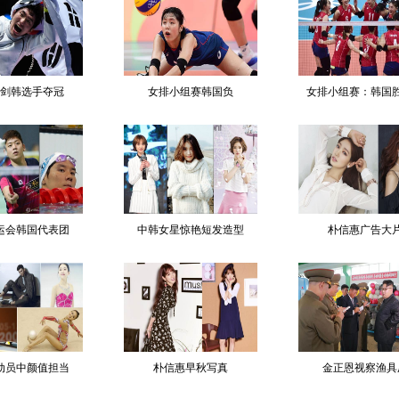
剑韩选手夺冠
女排小组赛韩国负
女排小组赛：韩国
运会韩国代表团
中韩女星惊艳短发造型
朴信惠广告大
动员中颜值担当
朴信惠早秋写真
金正恩视察渔具