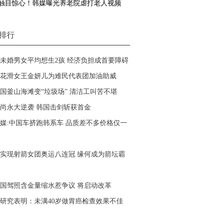
触目惊心！韩媒曝光养老院虐打老人视频
排行
未婚男女平均想生2孩 经济负担成首要障碍
花滑女王金妍儿为难民代表团加油助威
国釜山海滩变“垃圾场” 清洁工叫苦不堪
尚永大逆袭 韩国击剑斩获首金
媒:中国车挤跑韩系车 品质差不多价格仅一
实现射箭女团奥运八连冠 缘何成为箭坛霸
国驾照含金量缩水惹争议 将启动改革
研究表明：未满40岁做胃癌检查效果不佳