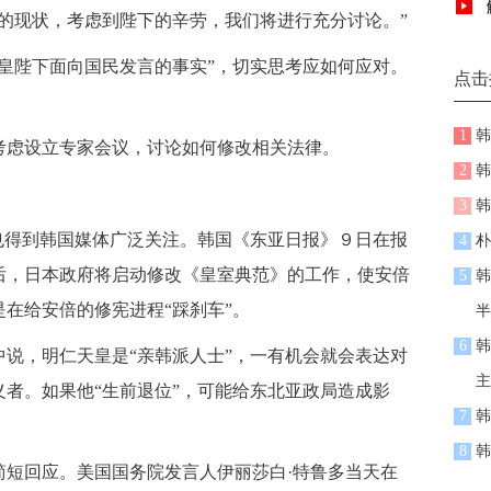
的现状，考虑到陛下的辛劳，我们将进行充分讨论。”
陛下面向国民发言的事实”，切实思考应如何应对。
点击
1
韩
虑设立专家会议，讨论如何修改相关法律。
2
韩
3
韩
得到韩国媒体广泛关注。韩国《东亚日报》９日在报
4
朴
后，日本政府将启动修改《皇室典范》的工作，使安倍
5
韩
在给安倍的修宪进程“踩刹车”。
半
6
韩
，明仁天皇是“亲韩派人士”，一有机会就会表达对
主
者。如果他“生前退位”，可能给东北亚政局造成影
7
韩
8
韩
回应。美国国务院发言人伊丽莎白·特鲁多当天在