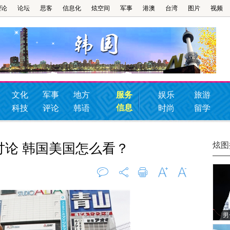
理论
论坛
思客
信息化
炫空间
军事
港澳
台湾
图片
视频
文化
军事
地方
服务
娱乐
旅游
信息
科技
评论
韩语
时尚
留学
炫图
讨论 韩国美国怎么看？
评论
0
打印
字大
字小
男