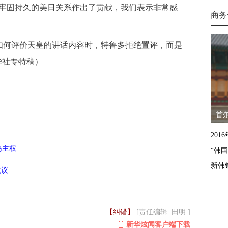
于牢固持久的美日关系作出了贡献，我们表示非常感
商务
何评价天皇的讲话内容时，特鲁多拒绝置评，而是
华社专特稿）
首
201
岛主权
“韩
新韩
抗议
【纠错】
[责任编辑: 田明 ]
新华炫闻客户端下载