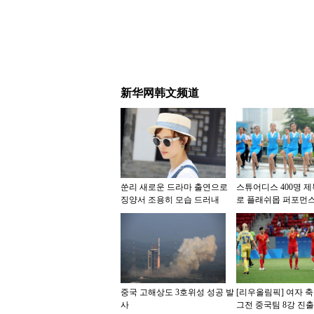
新华网韩文频道
쑨리 새로운 드라마 출연으로
스튜어디스 400명 
징양서 조용히 모습 드러내
로 플래쉬몹 퍼포먼스
중국 고해상도 3호위성 성공 발
[리우올림픽] 여자 
사
그전 중국팀 8강 진출