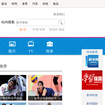
娱乐
时尚
体育
汽车
科技
食品
联系我们
站内搜索
热 词：
“萨德”部署
“慰安妇”基金
图片
TV
商务
推荐
子重剑韩选手夺冠
女排小组赛韩国负