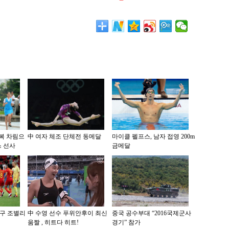
제복 차림으
中 여자 체조 단체전 동메달
마이클 펠프스, 남자 접영 200m
 선사
금메달
축구 조별리
中 수영 선수 푸위안후이 최신
중국 공수부대 “2016국제군사
움짤 , 히트다 히트!
경기” 참가