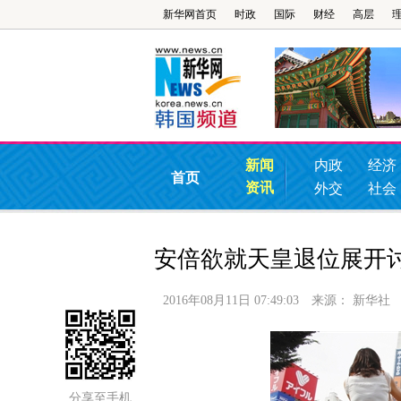
新华网首页
时政
国际
财经
高层
新闻
内政
经济
首页
资讯
外交
社会
安倍欲就天皇退位展开
2016年08月11日 07:49:03
来源：
新华社
分享至手机