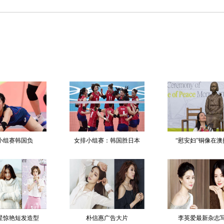
小组赛韩国负
女排小组赛：韩国胜日本
“慰安妇”铜像在澳
星惊艳短发造型
朴信惠广告大片
李英爱最新杂志