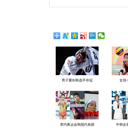
男子重剑韩选手夺冠
女排
里约奥运会韩国代表团
中韩女