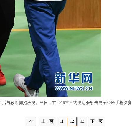
后与教练拥抱庆祝。当日，在2016年里约奥运会射击男子50米手枪决赛中
|<<
上一页
11
12
13
下一页