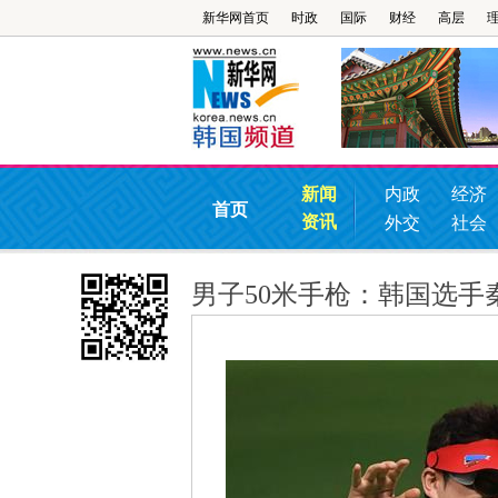
新华网首页
时政
国际
财经
高层
新闻
内政
经济
首页
资讯
外交
社会
男子50米手枪：韩国选手