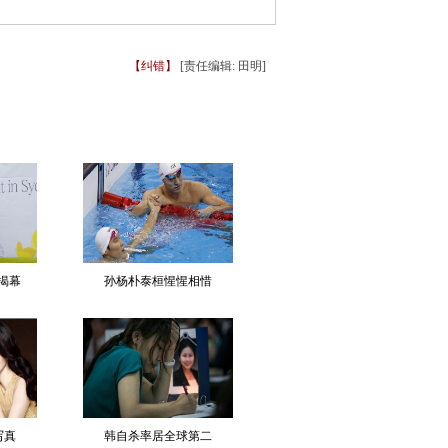
【纠错】
[责任编辑: 田明]
揭幕
孙杨朴泰桓惺惺相惜
写真
韩自杀率居全球第二