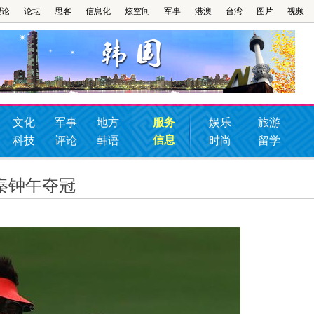
理论
论坛
思客
信息化
炫空间
军事
港澳
台湾
图片
视频
文化
军事
地方
服务
娱乐
旅游
信息
科技
评论
韩语
时尚
留学
秦钟午夺冠